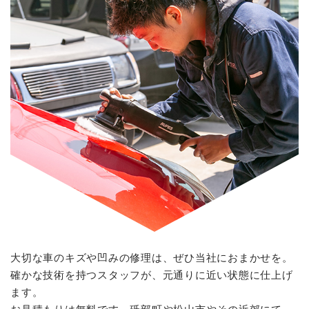
よくある質問
ブログ
お問い合わせ
CONTACT
お見積もりは無料！
お電話での受付
089-968-1744
受付時間：9:00～18:00（日曜・祝日）
大切な車のキズや凹みの修理は、ぜひ当社におまかせを。
確かな技術を持つスタッフが、元通りに近い状態に仕上げ
ます。