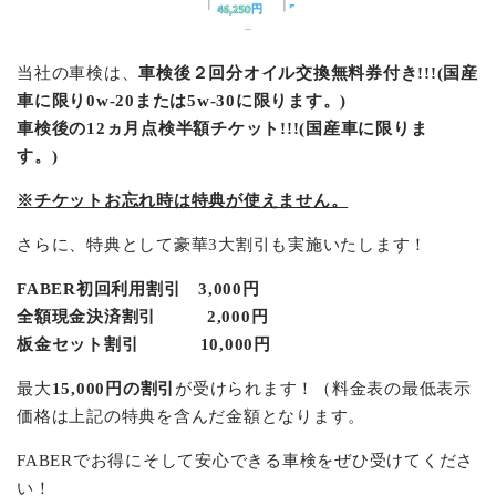
当社の車検は、
車検後２回分オイル交換無料券付き
!!!(
国産
車に限り
0w-20
または
5w-30
に限ります。
)
車検後の
12
ヵ月点検半額チケット
!!!(
国産車に限りま
す。
)
※
チケットお忘れ時は特典が使えません。
さらに、特典として豪華3大割引も実施いたします！
FABER初回利用割引 3,000円
全額現金決済割引 2,000円
板金セット割引 10,000円
最大
15,000円の割引
が受けられます！（料金表の最低表示
価格は上記の特典を含んだ金額となります。
FABERでお得にそして安心できる車検をぜひ受けてくださ
い！