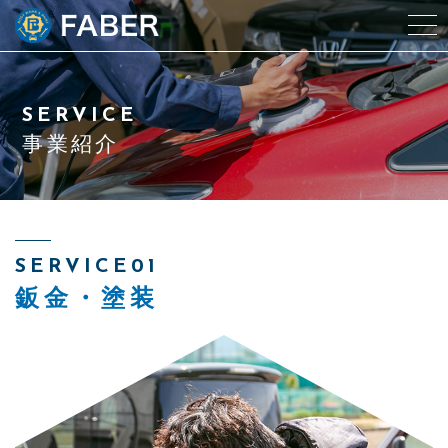
当社について
SERVICE
スタッフ紹介
事業紹介
事業紹介
中古車情報
SERVICE01
鈑金・塗装
LINEで簡単問い合わせ
来店予約
アクセス